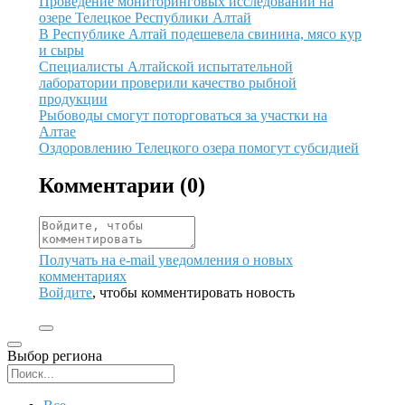
Иллюстрация новости
Проведение мониторинговых исследований на
озере Телецкое Республики Алтай
Иллюстрация новости
В Республике Алтай подешевела свинина, мясо кур
и сыры
Иллюстрация новости
Специалисты Алтайской испытательной
лаборатории проверили качество рыбной
продукции
Иллюстрация новости
Рыбоводы смогут поторговаться за участки на
Алтае
Иллюстрация новости
Оздоровлению Телецкого озера помогут субсидией
Комментарии (
0
)
Получать на e‑mail уведомления о новых
комментариях
Войдите
, чтобы комментировать новость
Выбор региона
Поиск региона