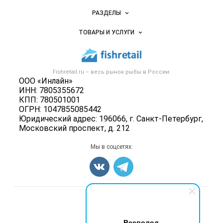
Новости Fishretail.ru
РАЗДЕЛЫ
Услуги и цены
Объявления
ТОВАРЫ И УСЛУГИ
Размещение рекламы
Каталог компаний
Рыбные снеки
Публичная оферта
Новости рынка
Рыба
Контактная информация
Форум
Fishretail.ru – весь
рынок рыбы
в России.
Икра
Политика обработки персональных данных
ООО «Инлайн»
Бренды
Морепродукты
ИНН: 7805355672
Для СМИ
Мониторинг
КПП: 780501001
Рыбопосадочный материал
ОГРН: 1047855085442
Вакансии
Полуфабрикаты
Юридический адрес: 196066, г. Санкт-Петербург,
Блог
Московский проспект, д. 212
Консервы
Добавить объявление
Мы в соцсетях:
Карта объявлений
Счетчики, авторское право, логотипы
Всеволод