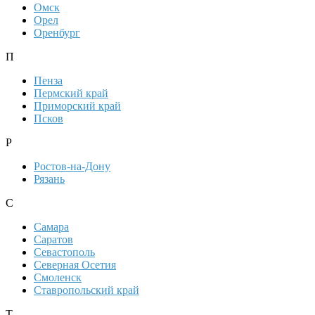
Омск
Орел
Оренбург
П
Пенза
Пермский край
Приморский край
Псков
Р
Ростов-на-Дону
Рязань
С
Самара
Саратов
Севастополь
Северная Осетия
Смоленск
Ставропольский край
Т