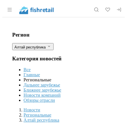
Раздел навигации по сайту fishretail.r
Форелеводческое КФХ на Алтае могл
Фильтры
Регион
Алтай республика
Категория новостей
Все
Главные
Региональные
Дальнее зарубежье
Ближнее зарубежье
Новости компаний
Обзоры отрасли
Новости
Разделы
Новости
Региональные
Алтай республика