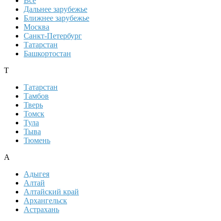
Все
Дальнее зарубежье
Ближнее зарубежье
Москва
Санкт-Петербург
Татарстан
Башкортостан
Т
Татарстан
Тамбов
Тверь
Томск
Тула
Тыва
Тюмень
А
Адыгея
Алтай
Алтайский край
Архангельск
Астрахань