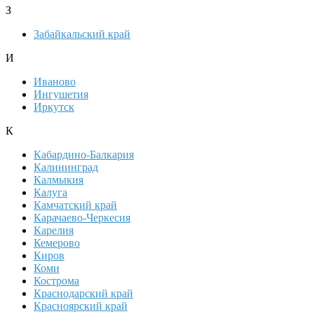
З
Забайкальский край
И
Иваново
Ингушетия
Иркутск
К
Кабардино-Балкария
Калининград
Калмыкия
Калуга
Камчатский край
Карачаево-Черкесия
Карелия
Кемерово
Киров
Коми
Кострома
Краснодарский край
Красноярский край