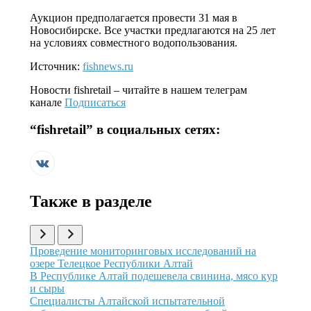
Аукцион предполагается провести 31 мая в
Новосибирске. Все участки предлагаются на 25 лет
на условиях совместного водопользования.
Источник:
fishnews.ru
Новости
fishretail
– читайте в нашем телеграм
канале
Подписаться
“
fishretail
” в социальных сетях:
Также в разделе
Иллюстрация новости
Проведение мониторинговых исследований на
озере Телецкое Республики Алтай
Иллюстрация новости
В Республике Алтай подешевела свинина, мясо кур
и сыры
Иллюстрация новости
Специалисты Алтайской испытательной