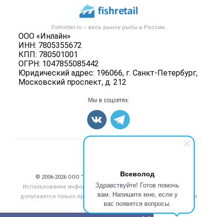
Рыбные снеки
Публичная оферта
Новости рынка
Рыба
Контактная информация
Форум
Fishretail.ru – весь
рынок рыбы
в России.
Икра
Политика обработки персональных данных
ООО «Инлайн»
Бренды
Морепродукты
ИНН: 7805355672
Для СМИ
Мониторинг
КПП: 780501001
Рыбопосадочный материал
ОГРН: 1047855085442
Вакансии
Полуфабрикаты
Юридический адрес: 196066, г. Санкт-Петербург,
Блог
Московский проспект, д. 212
Консервы
Добавить объявление
Мы в соцсетях:
Карта объявлений
Счетчики, авторское право, логотипы
Всеволод
© 2006‑2026 ООО “Инлайн”. 12+ Все права защищены.
Здравствуйте! Готов помочь
Использование информации, размещенной на данном сайте,
вам. Напишите мне, если у
допускается только при размещении активной гиперссылки на
вас появятся вопросы.
сайт
fishretail.ru