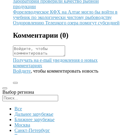
лаборатории проверили качество рыбной
продукции
Иллюстрация новости
Форелеводческое КФХ на Алтае могло бы войти в
учебник по экологически чистому рыбоводству
Иллюстрация новости
Оздоровлению Телецкого озера помогут субсидией
Комментарии (
0
)
Получать на e‑mail уведомления о новых
комментариях
Войдите
, чтобы комментировать новость
Выбор региона
Поиск региона
Все
Дальнее зарубежье
Ближнее зарубежье
Москва
Санкт-Петербург