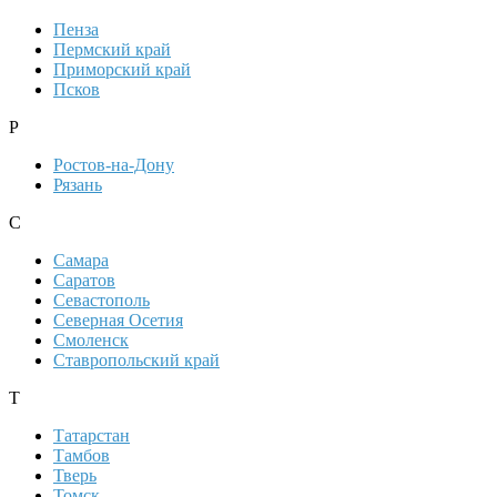
Пенза
Пермский край
Приморский край
Псков
Р
Ростов-на-Дону
Рязань
С
Самара
Саратов
Севастополь
Северная Осетия
Смоленск
Ставропольский край
Т
Татарстан
Тамбов
Тверь
Томск