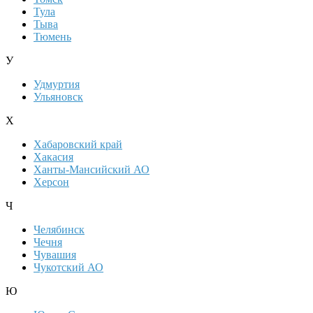
Тула
Тыва
Тюмень
У
Удмуртия
Ульяновск
Х
Хабаровский край
Хакасия
Ханты-Мансийский АО
Херсон
Ч
Челябинск
Чечня
Чувашия
Чукотский АО
Ю