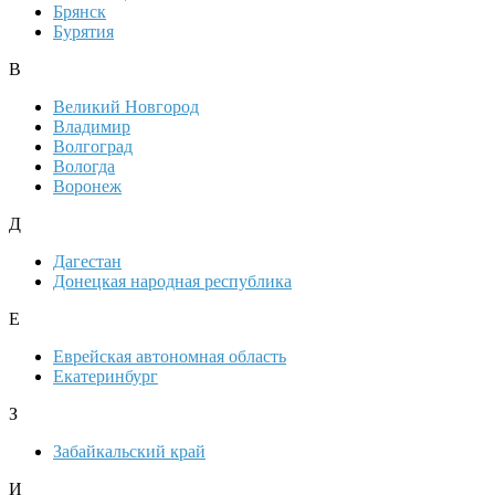
Брянск
Бурятия
В
Великий Новгород
Владимир
Волгоград
Вологда
Воронеж
Д
Дагестан
Донецкая народная республика
Е
Еврейская автономная область
Екатеринбург
З
Забайкальский край
И