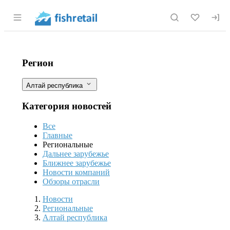
Раздел навигации по сайту fishretail.r
Рыбоводы смогут поторговаться за у
Фильтры
Регион
Алтай республика
Категория новостей
Все
Главные
Региональные
Дальнее зарубежье
Ближнее зарубежье
Новости компаний
Обзоры отрасли
Новости
Разделы
Новости
Региональные
Алтай республика