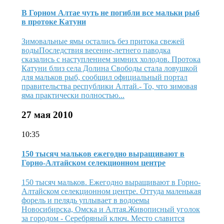
В Горном Алтае чуть не погибли все мальки рыб
в протоке Катуни
Зимовальные ямы остались без притока свежей
водыПоследствия весенне-летнего паводка
сказались с наступлением зимних холодов. Протока
Катуни близ села Долина Свободы стала ловушкой
для мальков рыб, сообщил официальный портал
правительства республики Алтай.- То, что зимовая
яма практически полностью...
27 мая 2010
10:35
150 тысяч мальков ежегодно выращивают в
Горно-Алтайском селекционном центре
150 тысяч мальков. Ежегодно выращивают в Горно-
Алтайском селекционном центре. Оттуда маленькая
форель и пелядь уплывает в водоемы
Новосибирска, Омска и Алтая.Живописный уголок
за городом - Серебряный ключ. Место славится