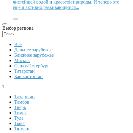
чистейшей водой и красотой природы. И теперь это
еще и активно развивающийся...
Выбор региона
Поиск региона
Все
Дальнее зарубежье
Ближнее зарубежье
Москва
Санкт-Петербург
Татарстан
Башкортостан
Т
Татарстан
Тамбов
Тверь
Томск
Тула
Тыва
Тюмень