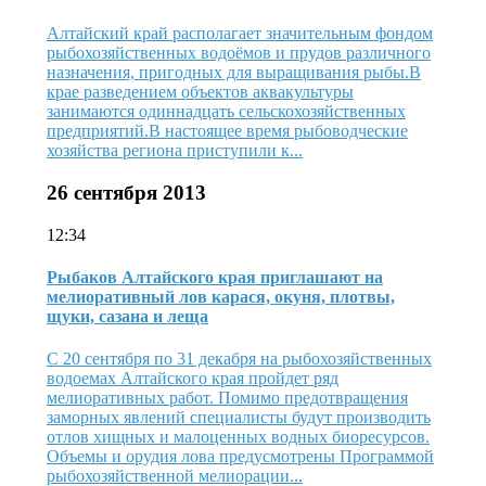
Алтайский край располагает значительным фондом
рыбохозяйственных водоёмов и прудов различного
назначения, пригодных для выращивания рыбы.В
крае разведением объектов аквакультуры
занимаются одиннадцать сельскохозяйственных
предприятий.В настоящее время рыбоводческие
хозяйства региона приступили к...
26 сентября 2013
12:34
Рыбаков Алтайского края приглашают на
мелиоративный лов карася, окуня, плотвы,
щуки, сазана и леща
С 20 сентября по 31 декабря на рыбохозяйственных
водоемах Алтайского края пройдет ряд
мелиоративных работ. Помимо предотвращения
заморных явлений специалисты будут производить
отлов хищных и малоценных водных биоресурсов.
Объемы и орудия лова предусмотрены Программой
рыбохозяйственной мелиорации...