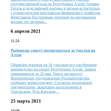
государственной власти Республики Алтай Татьяна
Гигель в ходе рабочей поездки в регион встретилась
с руководителем крестьянско-фермерского хозяйства
Вячеславом Пестеровым, который на протяжении
восьми лет активно...
6 апреля 2021
11:24
Рыбоводы смогут поторговаться за участки на
Алтае
Объявлен аукцион на 18 участков под пастбищное
рыбоводство на озерах Республики Алтай. Заявки
принимаются до 20 мая. Торги организует
Верхнеобское теруправление Росрыболовства,
сообщает корреспондент. Согласно аукционной
документации, акватории расположены в
Улаганском, Усть-Канском,...
25 марта 2021
10:08