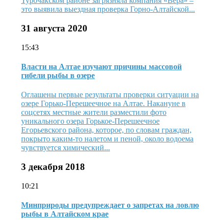
Турочакском районе загрязняла компания «Вера» –
это выявила выездная проверка Горно-Алтайской...
31 августа 2020
15:43
Власти на Алтае изучают причины массовой
гибели рыбы в озере
Оглашены первые результаты проверки ситуации на
озере Горько-Перешеечное на Алтае. Накануне в
соцсетях местные жители разместили фото
уникального озера Горькое-Перешеечное
Егорьевского района, которое, по словам граждан,
покрыто каким-то налетом и пеной, около водоема
чувствуется химический...
3 декабря 2018
10:21
Минприроды предупреждает о запретах на ловлю
рыбы в Алтайском крае