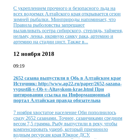
С укреплением прочного и безопасного льда на
всех водоемах Алтайского края открывается сезон
зимней рыбалки. Минприроды напоминает, что
Правила рыболовства запрещают
вылавливать осетра сибирского, стерлядь, тайменя,
нельму, ленка, икряную самку рака, артемию и
артемию на стадии цист. Также в...
12 ноября 2018
09:19
2652 сазана выпустили в Обь в Алтайском крае
Источник: http://www.ap22.ru/paper/2652-sazana-
vypustili-v-Ob-v-Altayskom-krae.html При
цитировании ссылка на Информационный
портал Алтайская правда обязательна
7 ноября хвостатое население Оби пополнилось
сразу 2652 сазанами. Точнее, сазанчиками средним
весом 7,5 грамма. Рыбу выпустили в реку, чтобы
компенсировать ущерб, который причинило
водным ресурсам края Южное ДСУ.