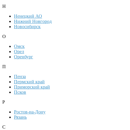
Н
Ненецкий АО
Нижний Новгород
Новосибирск
О
Омск
Орел
Оренбург
П
Пенза
Пермский край
Приморский край
Псков
Р
Ростов-на-Дону
Рязань
С