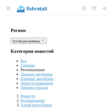
Раздел навигации по сайту fishretail.r
Рыбное хозяйство и рыбоводство в Г
Фильтры
Регион
Алтай республика
Категория новостей
Все
Главные
Региональные
Дальнее зарубежье
Ближнее зарубежье
Новости компаний
Обзоры отрасли
Разделы
Новости
Региональные
Алтай республика