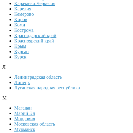
Карачаево-Черкесия
Карелия
Кемерово
Киров
Коми
Кострома
Краснодарский край
Красноярский край
Крым
Курган
Курск
Л
Ленинградская область
Липецк
Луганская народная республика
М
Магадан
Марий Эл
Мордовия
Московская область
Мурманск