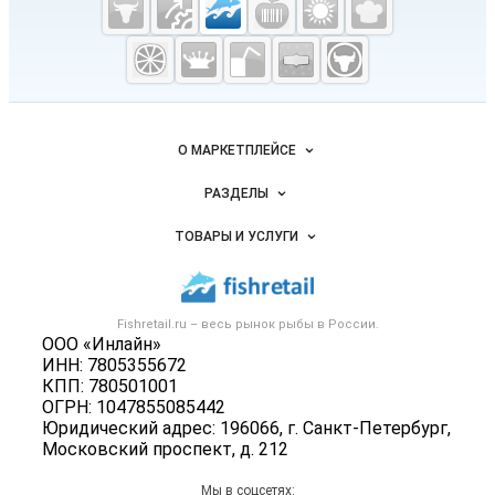
Fishretail.ru —
рыба,
морепродукты
Важные разделы и контакты
Навигация по сайту
О МАРКЕТПЛЕЙСЕ
Новости Fishretail.ru
РАЗДЕЛЫ
Услуги и цены
Объявления
ТОВАРЫ И УСЛУГИ
Размещение рекламы
Каталог компаний
Рыбные снеки
Публичная оферта
Новости рынка
Рыба
Контактная информация
Форум
Fishretail.ru – весь
рынок рыбы
в России.
Икра
Политика обработки персональных данных
ООО «Инлайн»
Бренды
Морепродукты
ИНН: 7805355672
Для СМИ
Мониторинг
КПП: 780501001
Рыбопосадочный материал
ОГРН: 1047855085442
Вакансии
Полуфабрикаты
Юридический адрес: 196066, г. Санкт-Петербург,
Блог
Московский проспект, д. 212
Консервы
Добавить объявление
Мы в соцсетях: