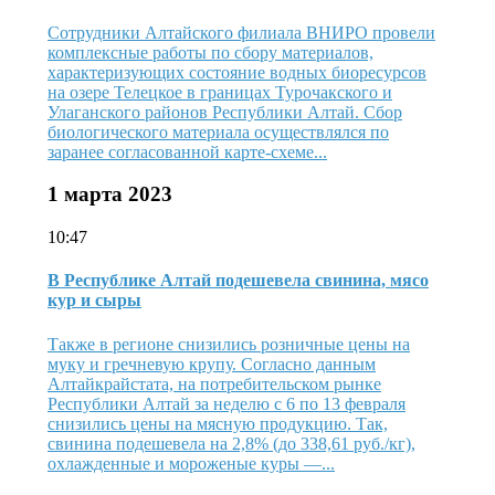
Сотрудники Алтайского филиала ВНИРО провели
комплексные работы по сбору материалов,
характеризующих состояние водных биоресурсов
на озере Телецкое в границах Турочакского и
Улаганского районов Республики Алтай. Сбор
биологического материала осуществлялся по
заранее согласованной карте-схеме...
1 марта 2023
10:47
В Республике Алтай подешевела свинина, мясо
кур и сыры
Также в регионе снизились розничные цены на
муку и гречневую крупу. Согласно данным
Алтайкрайстата, на потребительском рынке
Республики Алтай за неделю с 6 по 13 февраля
снизились цены на мясную продукцию. Так,
свинина подешевела на 2,8% (до 338,61 руб./кг),
охлажденные и мороженые куры —...