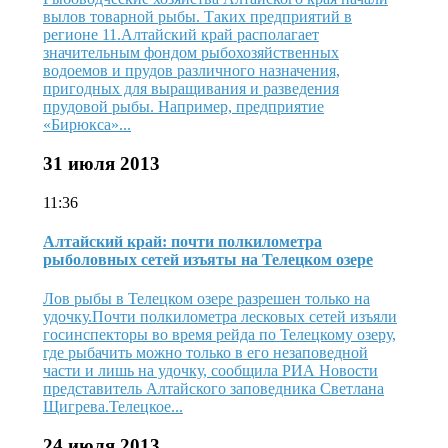
вылов товарной рыбы. Таких предприятий в
регионе 11.Алтайский край располагает
значительным фондом рыбохозяйственных
водоемов и прудов различного назначения,
пригодных для выращивания и разведения
прудовой рыбы. Например, предприятие
«Бирюкса»...
31 июля 2013
11:36
Алтайский край: почти полкилометра
рыболовных сетей изъяты на Телецком озере
Лов рыбы в Телецком озере разрешен только на
удочку.Почти полкилометра лесковых сетей изъяли
госинспекторы во время рейда по Телецкому озеру,
где рыбачить можно только в его незаповедной
части и лишь на удочку, сообщила РИА Новости
представитель Алтайского заповедника Светлана
Щигрева.Телецкое...
24 июля 2013