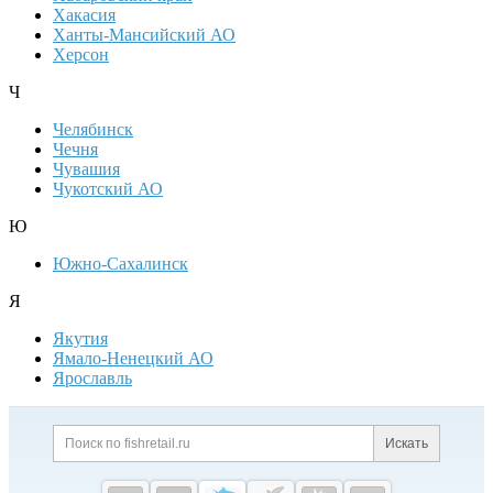
Хакасия
Ханты-Мансийский АО
Херсон
Ч
Челябинск
Чечня
Чувашия
Чукотский АО
Ю
Южно-Сахалинск
Я
Якутия
Ямало-Ненецкий АО
Ярославль
Дополнительная информация
Поиск по сайту и ссылк
Искать
Cсылки на полезные проекты